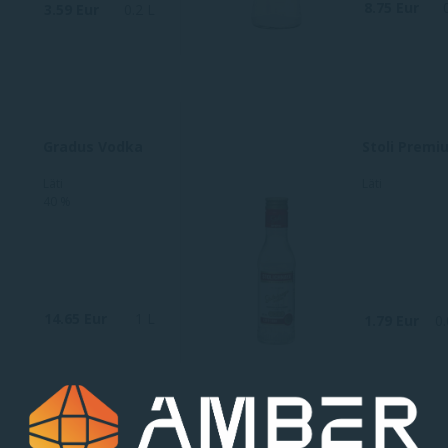
8.75 Eur
3.59 Eur
0.2 L
Gradus Vodka
Stoli Premi
Läti
Läti
40 %
14.65 Eur
1 L
1.79 Eur
0