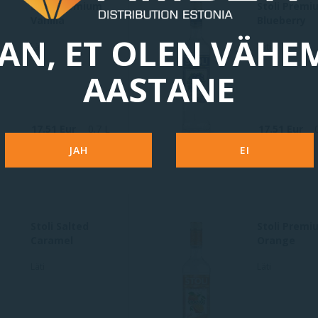
Stoli Premium
Stoli Premi
Vanilla
Blueberry
AN, ET OLEN VÄHE
Läti
Läti
AASTANE
17.51 Eur
0.7 L
17.51 Eur
JAH
EI
Stoli Salted
Stoli Premi
Caramel
Orange
Läti
Läti