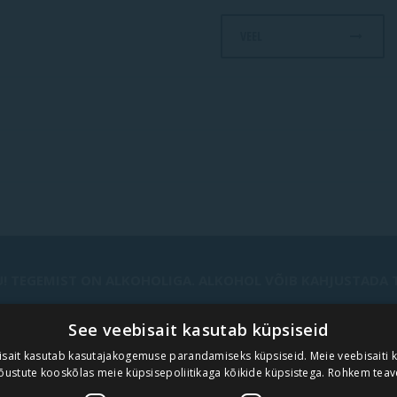
VEEL
! TEGEMIST ON ALKOHOLIGA. ALKOHOL VÕIB KAHJUSTADA TE
See veebisait kasutab küpsiseid
UUDISKIRI
isait kasutab kasutajakogemuse parandamiseks küpsiseid. Meie veebisaiti 
õustute kooskõlas meie küpsisepoliitikaga kõikide küpsistega.
Rohkem teav
TELLI