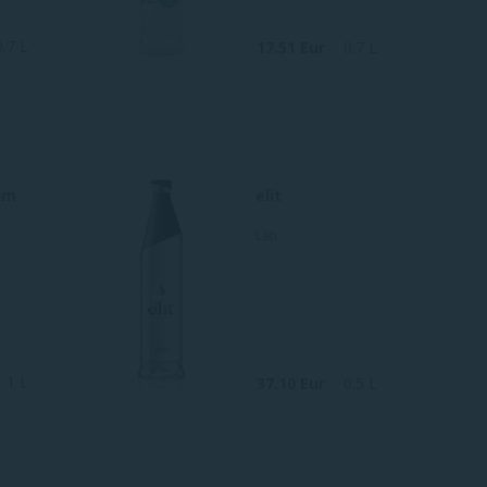
0.7 L
17.51 Eur
0.7 L
um
elit
Läti
1 L
37.10 Eur
0.5 L