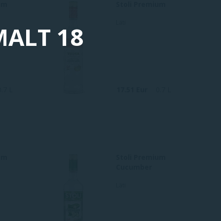
um
Stoli Premium
Läti
MALT 18
0.7 L
17.51 Eur
0.7 L
um
Stoli Premium
Cucumber
Läti