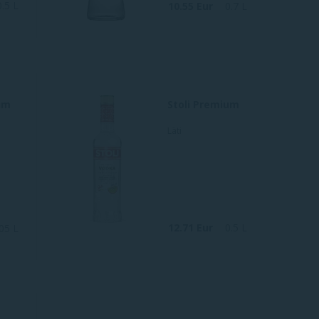
0.5 L
10.55 Eur
0.7 L
um
Stoli Premium
Läti
12.71 Eur
0.5 L
.05 L