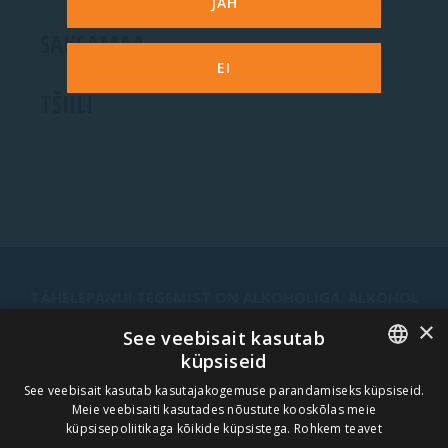
JAH
SAKSAMAA
EI
TŠIILI
TÄHELEPANU! TEGEMIST ON ALKOHOLIGA. ALKOHOL
VÕIB KAHJUSTADA TEIE TERVIST.
×
See veebisait kasutab
küpsiseid
ESTONIAN
See veebisait kasutab kasutajakogemuse parandamiseks küpsiseid.
UUDISKIRI
Meie veebisaiti kasutades nõustute kooskõlas meie
ENGLISH
küpsisepoliitikaga kõikide küpsistega.
Rohkem teavet