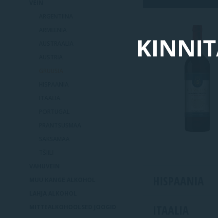
VEIN
ARGENTIINA
ARMEENIA
KINNIT
AUSTRAALIA
AUSTRIA
GRUUSIA
HISPAANIA
ITAALIA
PORTUGAL
PRANTSUSMAA
SAKSAMAA
TŠIILI
VAHUVEIN
HISPAANIA
MUU KANGE ALKOHOL
LAHJA ALKOHOL
ITAALIA
MITTEALKOHOOLSED JOOGID