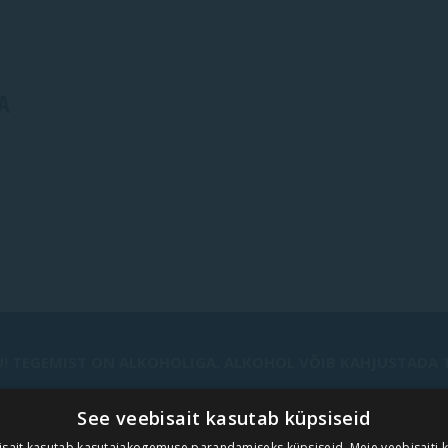
A
! TEGEMIST ON ALKOHOLIGA. ALKOHOL VÕIB KAHJUSTADA TE
See veebisait kasutab küpsiseid
isait kasutab kasutajakogemuse parandamiseks küpsiseid. Meie veebisaiti 