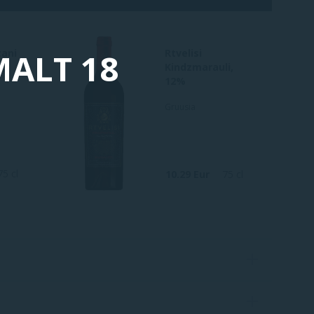
zani
Rtvelisi
MALT 18
e,
Kindzmarauli,
12%
Gruusia
75 cl
10.29 Eur
75 cl