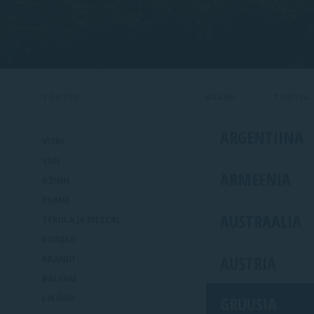
TOOTED
BRÄND
TOOTJA
ARGENTIINA
VISKI
VIIN
ARMEENIA
DŽINN
RUMM
AUSTRAALIA
TEKIILA JA MEZCAL
KONJAK
AUSTRIA
BRÄNDI
BALSAM
GRUUSIA
LIKÖÖR