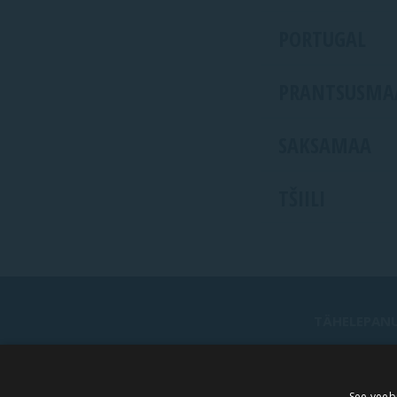
PORTUGAL
PRANTSUSMA
SAKSAMAA
TŠIILI
TÄHELEPANU
See veeb