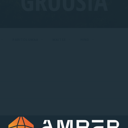
GRUUSIA
PÄRITOLUMAA
MAITSE
HIND