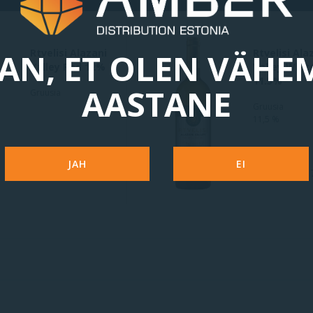
Rtvelisi Alazani
Rtvelisi Ala
AN, ET OLEN VÄHE
Valley Red 12%
Valley Whit
11.5%
AASTANE
Gruusia
Gruusia
11,5 %
JAH
EI
8.43 Eur
75 cl
8.43 Eur