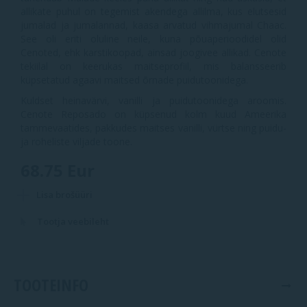
allikate puhul on tegemist akendega allilma, kus elutsesid
jumalad ja jumalannad, kaasa arvatud vihmajumal Chaac.
See oli eriti oluline neile, kuna põuaperioodidel olid
Cenoted, ehk karstikoopad, ainsad joogivee allikad. Cenote
tekiilal on keerukas maitseprofiil, mis balansseerib
küpsetatud agaavi maitsed õrnade puidutoonidega.
Kuldset heinavärvi, vanilli ja puidutoonidega aroomis.
Cenote Reposado on küpsenud kolm kuud Ameerika
tammevaatides, pakkudes maitses vanilli, vürtse ning puidu-
ja roheliste viljade toone.
68.75 Eur
Lisa brošüüri
Tootja veebileht
TOOTEINFO