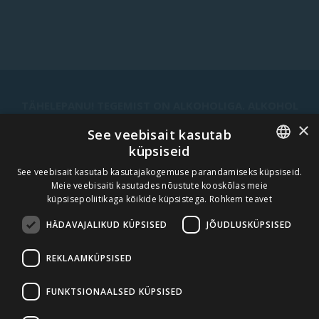
TÄHELEPANU! TEGEMIST ON ALKOHOLIGA. ALKOHOL
VÕIB KAHJUSTADA TEIE TERVIST.
×
See veebisait kasutab
küpsiseid
ESTONIAN
See veebisait kasutab kasutajakogemuse parandamiseks küpsiseid.
UUDISKIRI
Meie veebisaiti kasutades nõustute kooskõlas meie
ENGLISH
küpsisepoliitikaga kõikide küpsistega.
Rohkem teavet
TELLI
HÄDAVAJALIKUD KÜPSISED
JÕUDLUSKÜPSISED
REKLAAMKÜPSISED
MEIE MISSIOON, VISIOON JA VÄÄRTUSED
AMBER BEVERAGE GROUP
FUNKTSIONAALSED KÜPSISED
KONTAKT