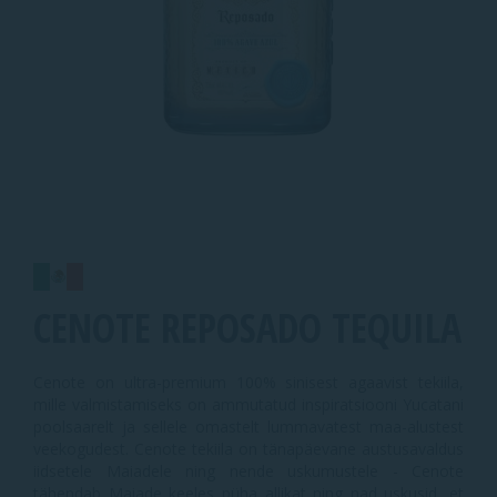
CENOTE REPOSADO TEQUILA
Cenote on ultra-premium 100% sinisest agaavist tekiila,
mille valmistamiseks on ammutatud inspiratsiooni Yucatani
poolsaarelt ja sellele omastelt lummavatest maa-alustest
veekogudest. Cenote tekiila on tänapäevane austusavaldus
iidsetele Maiadele ning nende uskumustele - Cenote
tähendab Maiade keeles püha allikat ning nad uskusid, et