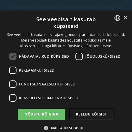
TÄHELEPANU! TEGEMIST ON ALKOHOLIGA. ALKOHOL
VÕIB KAHJUSTADA TEIE TERVIST.
×
See veebisait kasutab
küpsiseid
ESTONIAN
See veebisait kasutab kasutajakogemuse parandamiseks küpsiseid.
UUDISKIRI
Meie veebisaiti kasutades nõustute kooskõlas meie
ENGLISH
küpsisepoliitikaga kõikide küpsistega.
Rohkem teavet
TELLI
HÄDAVAJALIKUD KÜPSISED
JÕUDLUSKÜPSISED
REKLAAMKÜPSISED
MEIE MISSIOON, VISIOON JA VÄÄRTUSED
AMBER BEVERAGE GROUP
FUNKTSIONAALSED KÜPSISED
KONTAKT
KLASSIFITSEERIMATA KÜPSISED
AMBER DISTRIBUTION ESTONIA
NÕUSTU KÕIGIGA
KEELDU KÕIGIST
AMBER DISTRIBUTION LATVIA
NÄITA ÜKSIKASJU