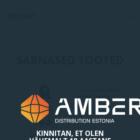
TOOTJAST
SARNASED TOOTED
Cenote Cristallino
Anejo Tequila
Mehhiko
KINNITAN, ET OLEN