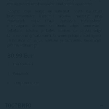
mis on mõneti traditsionaalne, kuid samas ainulaadne.
Rooster Rojo Ańejo on vähemalt aasta kasutatud
burboonivaatides küpsenud rikkaliku maitsega ning
erakordselt sujuv tekiila. Värvuselt tumekollane,
merevaigune. Aroomis on tunda selget tammesust,
šokolaadi, tubakat ja kohvi. Maitses on samuti selge
tammesus ning lisaks vanilli, karamelli ja küpsetatud agaavi.
Järelmaitse on sujuv, vanilline ja tammene, keskmisest
pikema kestvusega.
30.99 Eur
Lisa brošüüri
Facebook
Tootja veebileht
TOOTEINFO