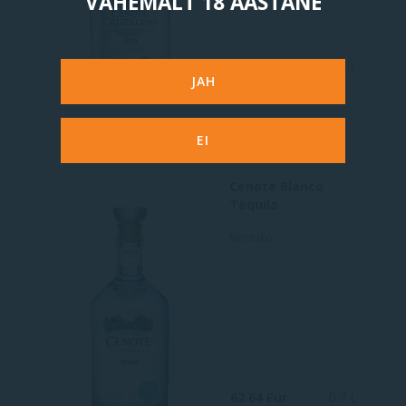
VÄHEMALT 18 AASTANE
81.59 Eur
0.7 L
JAH
EI
Cenote Blanco
Tequila
Mehhiko
62.64 Eur
0.7 L