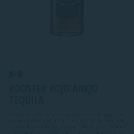
ROOSTER ROJO ANEJO
TEQUILA
Rooster Rojo on vaheaste premium tekiilade ning super
premium tekiilade vahel – kvaliteetne 100% agaavist jook.
Rooster Rojo on loodud austades ning järgides Mehhiko
tekiila valmistamise traditsioone. See peegeldub ka pudelis,