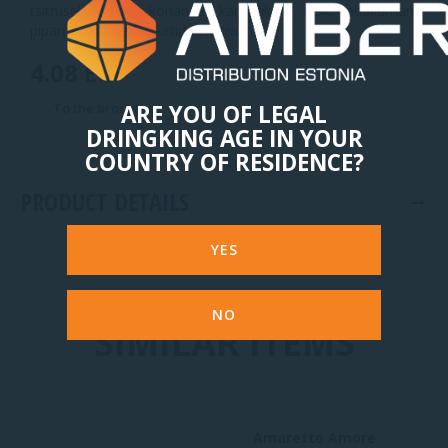
tsitruseliste koor, koriander, kaneelikoor, nelk, kadakamari,
piparmündilehed jt. ürtide ekstraktid.
4.08 Eur
To the brochure
ARE YOU OF LEGAL
DRINGKING AGE IN YOUR
COUNTRY OF RESIDENCE?
PRODUCT DETAILS
YES
NO
SIMILAR ITEMS
Amaretto Amore