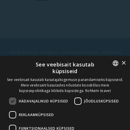
TÄHELEPANU! TEGEMIST ON ALKOHOLIGA. ALKOHOL
VÕIB KAHJUSTADA TEIE TERVIST.
×
See veebisait kasutab
küpsiseid
ESTONIAN
See veebisait kasutab kasutajakogemuse parandamiseks küpsiseid.
UUDISKIRI
Meie veebisaiti kasutades nõustute kooskõlas meie
ENGLISH
küpsisepoliitikaga kõikide küpsistega.
Rohkem teavet
TELLI
HÄDAVAJALIKUD KÜPSISED
JÕUDLUSKÜPSISED
REKLAAMKÜPSISED
MEIE MISSIOON, VISIOON JA VÄÄRTUSED
AMBER BEVERAGE GROUP
FUNKTSIONAALSED KÜPSISED