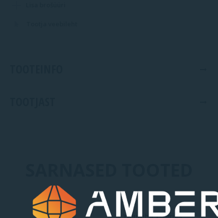
Lisa brošüüri
Tootja veebileht
TOOTEINFO
TOOTJAST
SARNASED TOOTED
Yalumba Y Series