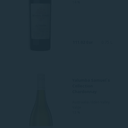
14 %
111.02 Eur
0.75 L
Yalumba Samuel´s
Collection
Chardonnay
Austraalia / Eden Valley
Valge
13 %