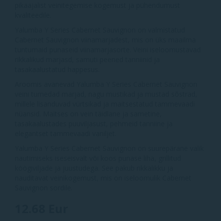
pikaajalist veinitegemise kogemust ja pühendumust
kvaliteedile.
Yalumba Y Series Cabernet Sauvignon on valmistatud
Cabernet Sauvignon viinamarjadest, mis on üks maailma
tuntumaid punaseid viinamarjasorte. Veini iseloomustavad
rikkalikud marjasd, samuti peened tanniinid ja
tasakaalustatud happesus.
Aroomis avanevad Yalumba Y Series Cabernet Sauvignon
veini tumedad marjad, nagu mustikad ja mustad sõstrad,
millele lisanduvad vürtsikad ja maitsestatud tammevaadi
nüansid. Maitses on vein täidlane ja sametine,
tasakaalustades puuviljasust, pehmeid tanniine ja
elegantset tammevaadi vaniljet.
Yalumba Y Series Cabernet Sauvignon on suurepärane valik
nautimiseks iseseisvalt või koos punase liha, grillitud
köögiviljade ja juustudega. See pakub rikkalikku ja
nauditavat veinikogemust, mis on iseloomulik Cabernet
Sauvignon sordile.
12.68 Eur