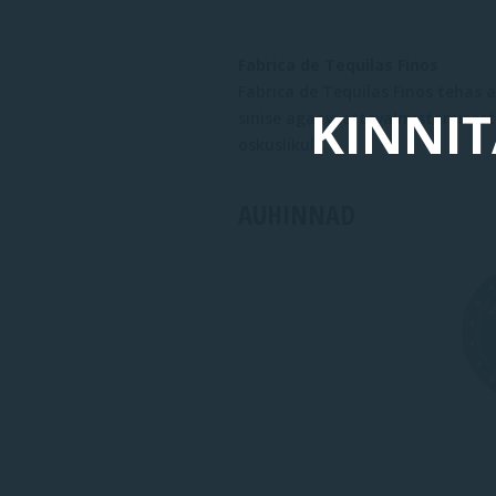
Fabrica de Tequilas Finos
Fabrica de Tequilas Finos tehas a
KINNIT
sinise agaavi ettevalmistamisest
oskuslikult.
AUHINNAD