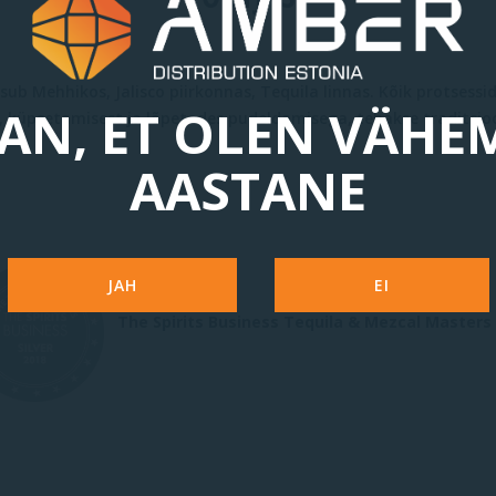
sub Mehhikos, Jalisco piirkonnas, Tequila linnas. Kõik protsessid
AN, ET OLEN VÄHE
, küpsetamisest ja lõpetades pudeldamisega, tehakse traditsioo
AASTANE
JAH
EI
The Spirits Business Tequila & Mezcal Masters