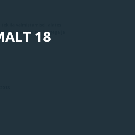
 tekiila valmistamisel, alates
MALT 18
nilistel meetoditel, hingega ja
 2018