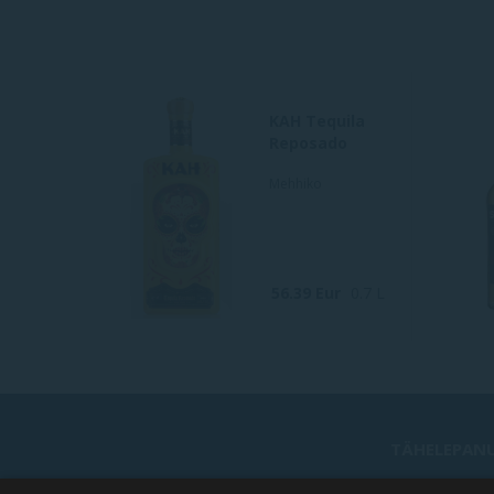
KAH Tequila
Reposado
Mehhiko
56.39 Eur
0.7 L
TÄHELEPANU