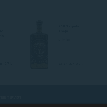
KAH Tequila
do
Anejo
do
Mehhiko
ur
0.7 L
65.34 Eur
0.7 L
IE TERVIST.