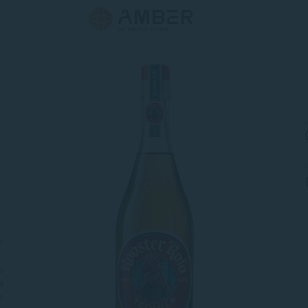
r
.
o
a
s