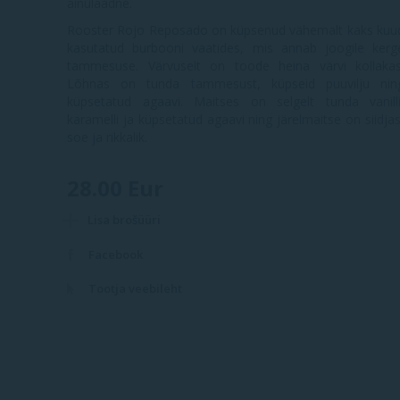
ainulaadne.
Rooster Rojo Reposado on küpsenud vähemalt kaks kuu
kasutatud burbooni vaatides, mis annab joogile kerg
tammesuse. Värvuselt on toode heina värvi kollakas
Lõhnas on tunda tammesust, küpseid puuvilju nin
küpsetatud agaavi. Maitses on selgelt tunda vanilli
karamelli ja küpsetatud agaavi ning järelmaitse on siidjas
soe ja rikkalik.
28.00 Eur
Lisa brošüüri
Facebook
Tootja veebileht