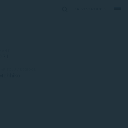
SALVESTATUD:
0
MAHT
0.7 L
PÄRITOLU / REGIOON
Mehhiko