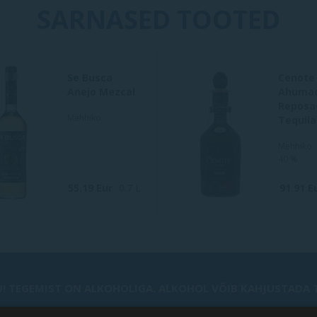
SARNASED TOOTED
Se Busca
Cenote
Anejo Mezcal
Ahuma
Reposa
Mehhiko
Tequila
Mehhiko
40 %
55.19 Eur
0.7 L
91.91 E
! TEGEMIST ON ALKOHOLIGA. ALKOHOL VÕIB KAHJUSTADA TE