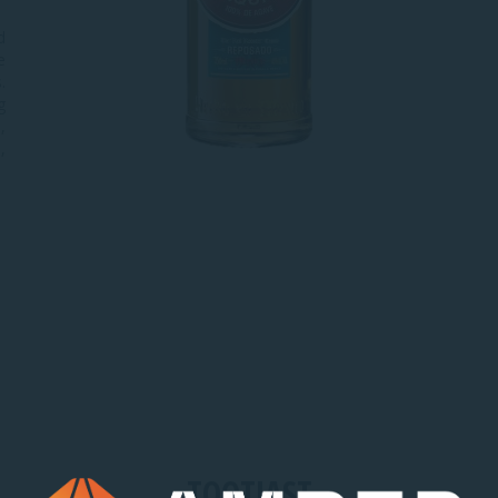
d
e
.
g
,
,
TOOTJAST