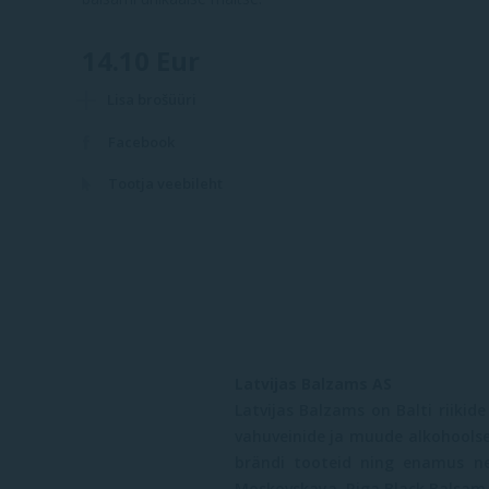
14.10 Eur
Lisa brošüüri
Facebook
Tootja veebileht
Latvijas Balzams AS
Latvijas Balzams on Balti riikid
vahuveinide ja muude alkohoolse
brändi tooteid ning enamus ne
Moskovskaya, Riga Black Balsam j