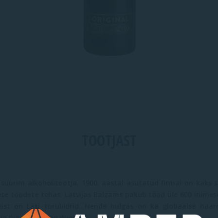
TOOTJAST
e suurim alkoholitootja. 1900. aastal asutatud firmal on kaks 
te toodete tehas. Latvijas Balzams pakub tööd üle 600 inimese
ist on Läti turuliidrid. Nende hulgas on ka globaalse haar
a Riga Sparkling Wine.