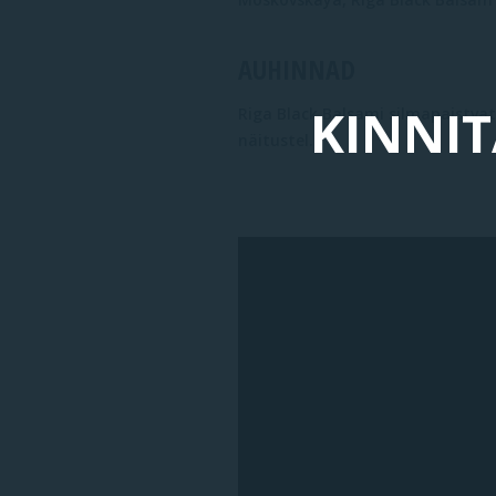
AUHINNAD
KINNIT
Riga Black Balsami silmapaistvat
näitustel.