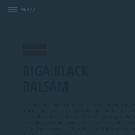
MENÜÜ
RIGA BLACK
BALSAM
Aristokraatlik, salapärane, igavesti noor. Eliksiir, mis o
tehtud juurtest, õitest ja pungadest ja mille looja on 18
sajandi Riia apteeker Abraham Kunze. Legendi järgi oleva
see balsam terveks ravinud Katariina Suure, kes om
visiidil Riiga haigeks jäi. 24 looduslikku komponenti loova
balsami unikaalse maitse.