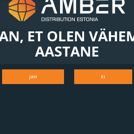
AN, ET OLEN VÄHE
 kvaliteeti on hinnatud väga kõrgelt ja seda on auhinnanud üle 
AASTANE
JAH
EI