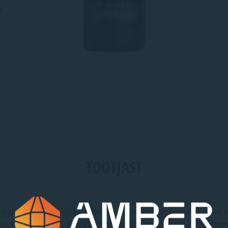
t
TOOTJAST
e suurim alkoholitootja. 1900. aastal asutatud firmal on kaks 
te toodete tehas. Latvijas Balzams pakub tööd üle 600 inimese