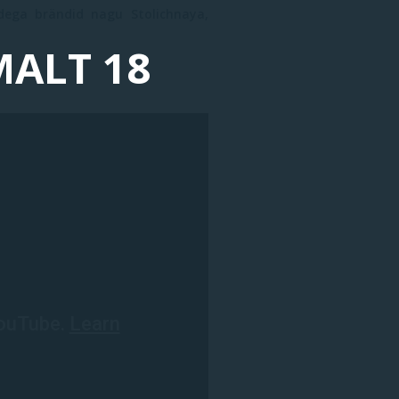
dega brändid nagu Stolichnaya,
MALT 18