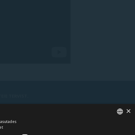
IE TERVIST.
×
kasutades
et
ESTONIAN