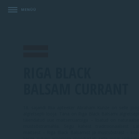
MENÜÜ
RIGA BLACK
BALSAM CURRANT
18. sajandi Riia apteeker Abraham Kunze on selle joog
algretsepti looja. Täna on Riga Black Balsami algretsept
täiendatud uue maitsenüansiga – lisatud on naturaalse
mustsõstramahla. Segu kahest traditsionaalsest Lät
maitsest – Riga Black Balsamist ja mustsõstrast – koo
kerge ingveri aroomiga moodustab selle joogi unikaals