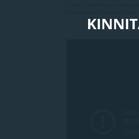
brändi tooteid ning enamus ne
Moskovskaya, Riga Black Balsam j
KINNIT