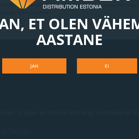
ist on Läti turuliidrid. Nende hulgas on ka globaalse haar
a Riga Sparkling Wine.
AN, ET OLEN VÄHE
AASTANE
JAH
EI