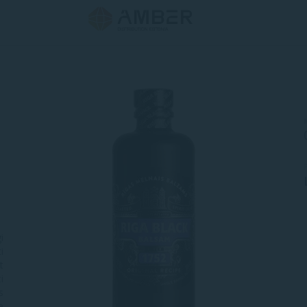
i
i
t
i
s
e