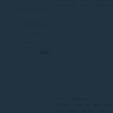
buketi. Naudi mustsõstramaitselist Riga Black Balsami
puhtalt või kokteilides.
12.59 Eur
Lisa brošüüri
Facebook
Tootja veebileht
Latvijas Balzams AS
Latvijas Balzams on Balti riikid
vahuveinide ja muude alkohoolse