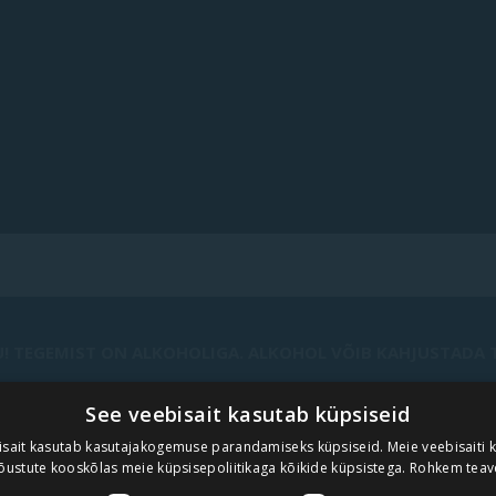
! TEGEMIST ON ALKOHOLIGA. ALKOHOL VÕIB KAHJUSTADA TE
See veebisait kasutab küpsiseid
UUDISKIRI
isait kasutab kasutajakogemuse parandamiseks küpsiseid. Meie veebisaiti 
õustute kooskõlas meie küpsisepoliitikaga kõikide küpsistega.
Rohkem teav